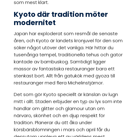
som mest klart.
Kyoto där tradition möter
modernitet
Japan har exploderat som resmål de senaste
åren, och Kyoto är landets kronjuvel för den som
söker något utöver det vanliga. Här hittar du
tusenåriga tempel, traditionella tehus och gator
kantade av bambuskog. Samtidigt ligger
massor av fantastiska restauranger bara ett
stenkast bort. Allt från gatukök med gyoza till
restauranger med flera Michelinstjärnor.
Det som gör Kyoto speciellt är känslan av lugn
mitt i allt. Staden erbjuder en typ av lyx som inte
handlar om glitter och glamour utan om
närvaro, skönhet och en djup respekt för
tradition. Planerar du att åka under
körsbärsblomningen i mars och april får du
dessutom uppleva ett av världens mest